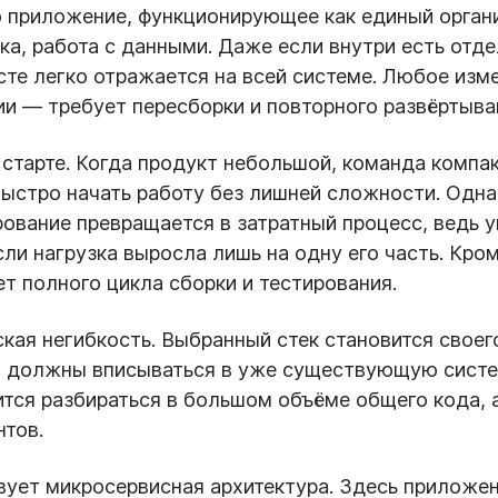
о приложение, функционирующее как единый органи
ка, работа с данными. Даже если внутри есть отд
сте легко отражается на всей системе. Любое изм
и — требует пересборки и повторного развёртыва
старте. Когда продукт небольшой, команда компак
быстро начать работу без лишней сложности. Одн
ование превращается в затратный процесс, ведь 
ли нагрузка выросла лишь на одну его часть. Кро
т полного цикла сборки и тестирования.
ая негибкость. Выбранный стек становится своег
и должны вписываться в уже существующую систе
тся разбираться в большом объёме общего кода, а
нтов.
ует микросервисная архитектура. Здесь приложен