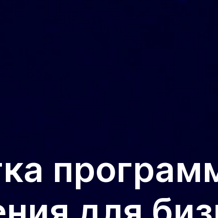
тка програм
ния для биз