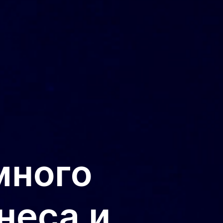
много
неса и