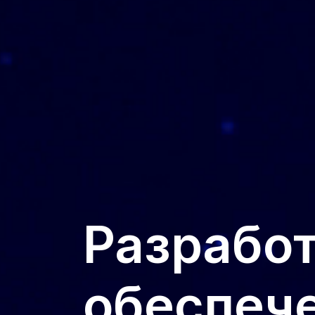
Разрабо
обеспече