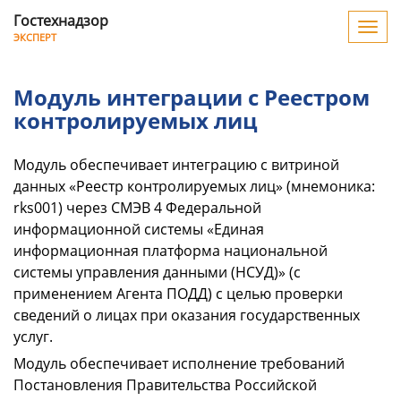
Гостехнадзор
Нави
ЭКСПЕРТ
Модуль
интеграции
Модуль интеграции с Реестром
контролируемых лиц
с
Реестром
Модуль обеспечивает интеграцию с витриной
данных «Реестр контролируемых лиц» (мнемоника:
контролируемых
rks001) через СМЭВ 4 Федеральной
лиц
информационной системы «Единая
информационная платформа национальной
системы управления данными (НСУД)» (с
применением Агента ПОДД) с целью проверки
сведений о лицах при оказания государственных
услуг.
Модуль обеспечивает исполнение требований
Постановления Правительства Российской