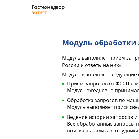
Гостехнадзор
ЭКСПЕРТ
Модуль
обработки
Модуль обработки 
запросов
ФССП
Модуль выполняет прием запр
о
России и ответы на них».
Модуль выполняет следующие 
машинах
Прием запросов от ФССП о м
гостехнадзора
Модуль ежедневно принимает
Обработка запросов по маш
Модуль выполняет поиск све
Ведение истории запросов и 
Все обработанные запросы п
поиска и анализа сотрудника