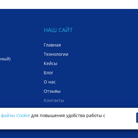
НАШ САЙТ
Главная
Технологии
ьный)
Кейсы
Блог
О нас
Отзывы
Контакты
сональных
 файлы Cookie
для повышения удобства работы с