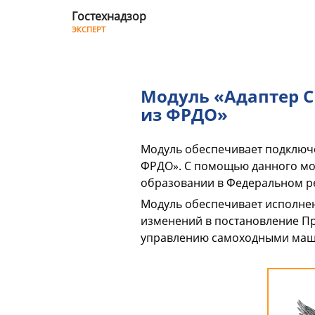
Гостехнадзор
ЭКСПЕРТ
Модуль
«Адаптер
Модуль «Адаптер С
СМЭВ
из ФРДО»
3.
Запрос
Модуль обеспечивает подключе
ФРДО». С помощью данного мо
сведений
образовании в Федеральном ре
о
Модуль обеспечивает исполнен
изменений в постановление Пра
документах
управлению самоходными машин
об
образовании